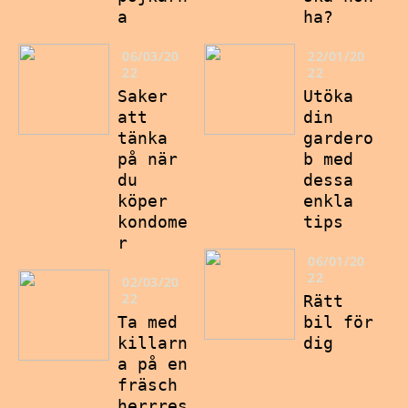
a
ha?
06/03/20
22/01/20
22
22
Saker
Utöka
att
din
tänka
gardero
på när
b med
du
dessa
köper
enkla
kondome
tips
r
06/01/20
22
02/03/20
22
Rätt
Ta med
bil för
killarn
dig
a på en
fräsch
herrres