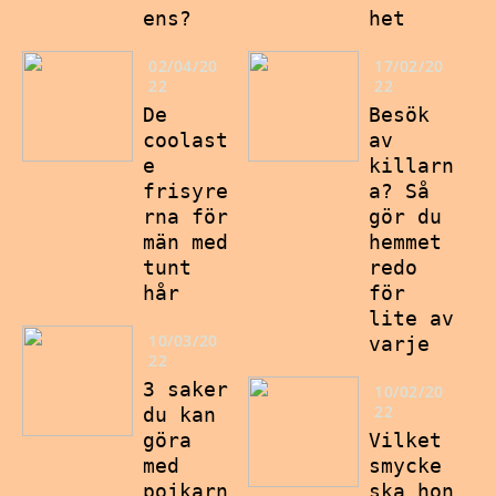
ens?
het
02/04/20
17/02/20
22
22
De
Besök
coolast
av
e
killarn
frisyre
a? Så
rna för
gör du
män med
hemmet
tunt
redo
hår
för
lite av
10/03/20
varje
22
3 saker
10/02/20
22
du kan
göra
Vilket
med
smycke
pojkarn
ska hon