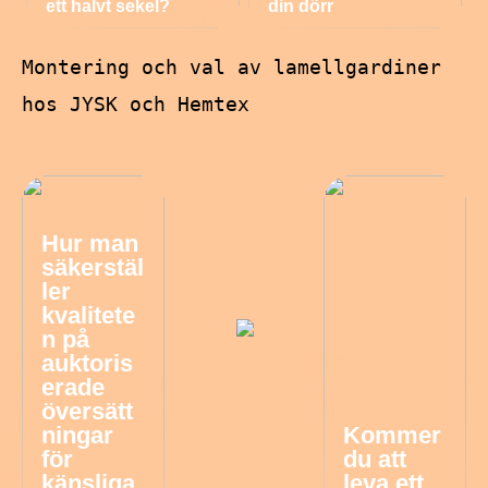
ett halvt sekel?
din dörr
Montering och val av lamellgardiner
hos JYSK och Hemtex
Hur man
säkerstäl
ler
kvalitete
n på
auktoris
erade
översätt
ningar
Kommer
för
du att
känsliga
leva ett