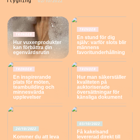
flygning
02/10/2022
TRENDER
TRENDER
En stund för dig
Hur vuxenprodukter
själv: varför slots blir
kan förbättra din
männens
egenvårdsrutin
favoritunderhållning
TRENDER
TRENDER
En inspirerande
Hur man säkerställer
plats för möten,
kvaliteten på
teambuilding och
auktoriserade
minnesvärda
översättningar för
upplevelser
känsliga dokument
03/10/2022
24/10/2022
Få kakelsand
Kommer du att leva
levererad direkt till