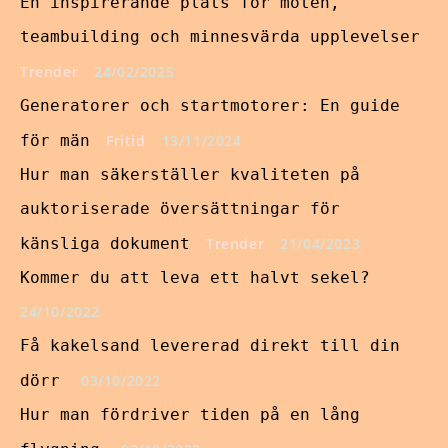
En inspirerande plats för möten,
teambuilding och minnesvärda upplevelser
Trender
24/02/2025
Generatorer och startmotorer: En guide
för män
Fritid
13/11/2024
Hur man säkerställer kvaliteten på
auktoriserade översättningar för
känsliga dokument
Trender
21/04/2023
Kommer du att leva ett halvt sekel?
24/10/2022
Få kakelsand levererad direkt till din
dörr
03/10/2022
Hur man fördriver tiden på en lång