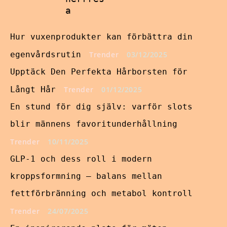
a
Hur vuxenprodukter kan förbättra din
egenvårdsrutin
Trender
03/12/2025
Upptäck Den Perfekta Hårborsten för
Långt Hår
Trender
01/12/2025
En stund för dig själv: varför slots
blir männens favoritunderhållning
Trender
10/11/2025
GLP-1 och dess roll i modern
kroppsformning – balans mellan
fettförbränning och metabol kontroll
Trender
24/07/2025