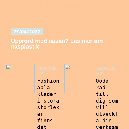
25/04/2022
Upprörd med näsan? Läs mer om
näsplastik
09/04/20
26/02/20
22
22
Fashion
Goda
abla
råd
kläder
till
i stora
dig som
storlek
vill
ar:
utveckl
finns
a din
det
verksam