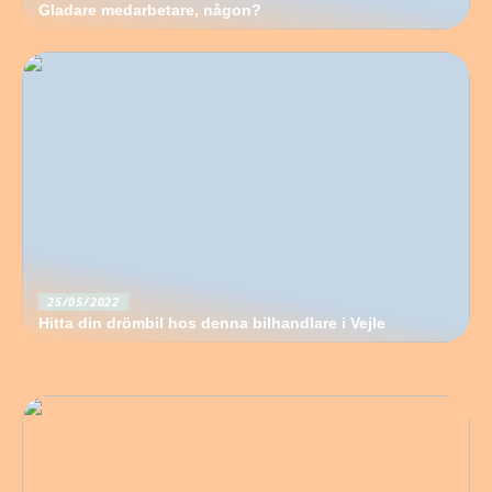
Gladare medarbetare, någon?
25/05/2022
Hitta din drömbil hos denna bilhandlare i Vejle