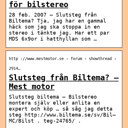
för bilstereo
28 feb. 2007 — Slutsteg från
Biltema? Tja, jag har en gammal
häck som jag ska stoppa in en
stereo i tänkte jag. Har ett par
MDS 6x9or i hatthyllan som …
http ://www.mestmotor.se › forum › showthread ›
2914…
Slutsteg från Biltema? –
Mest motor
Slutsteg biltema – Bilstereo
montera själv eller anlita en
expert och köp … så såg jag detta
steg http://www.biltema.se/sv/Bil—
MC/Bilst . teg-24765/ .