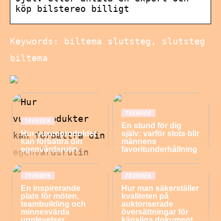
köp bilstereo billigt
Keywords: biltema slutsteg, slutsteg
biltema
TRENDER
TRENDER
En stund för dig
Hur vuxenprodukter
själv: varför slots blir
kan förbättra din
männens
egenvårdsrutin
favoritunderhållning
TRENDER
TRENDER
En inspirerande
Hur man säkerställer
plats för möten,
kvaliteten på
teambuilding och
auktoriserade
minnesvärda
översättningar för
upplevelser
känsliga dokument