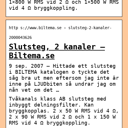
1×800 W RMS vid 2 Ω och 1×500 W RMS
vid 4 Ω bryggkoppling.
http s://www.biltema.se › slutsteg-2-kanaler-
2000043626
Slutsteg, 2 kanaler –
Biltema.se
9 sep. 2007 — Hittade ett slutsteg
i BILTEMA katalogen o tyckte det
såg bra ut men eftersom jag inte är
inne på LJUDbiten så undrar jag om
nån vet om det …
Tvåkanals klass AB slutsteg med
inbyggt delningsfilter. Kan
bryggkopplas. 2 x 50 W RMS vid 4 Ω,
2 x 90 W RMS vid 2 Ω och 1 x 150 W
RMS vid 4 Ω bryggkoppling.