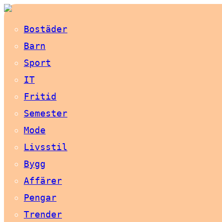
Bostäder
Barn
Sport
IT
Fritid
Semester
Mode
Livsstil
Bygg
Affärer
Pengar
Trender