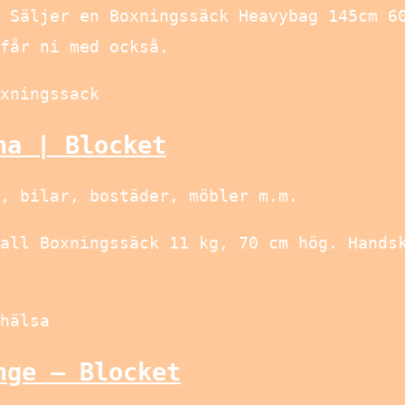
 Säljer en Boxningssäck Heavybag 145cm 6
får ni med också.
xningssack
na | Blocket
, bilar, bostäder, möbler m.m.
all Boxningssäck 11 kg, 70 cm hög. Hands
hälsa
nge – Blocket