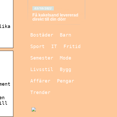
03/10/2022
Få kakelsand levererad
direkt till din dörr
lika
Bostäder
Barn
Sport
IT
Fritid
Semester
Mode
Livsstil
Bygg
Affärer
Pengar
ment
Trender
en
ill