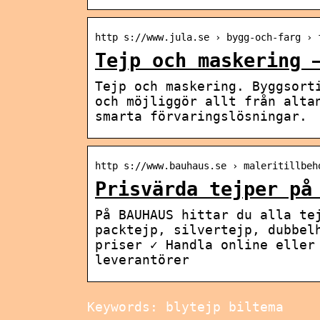
http s://www.jula.se › bygg-och-farg › 
Tejp och maskering 
Tejp och maskering. Byggsort
och möjliggör allt från alta
smarta förvaringslösningar.
http s://www.bauhaus.se › maleritillbeh
Prisvärda tejper på
På BAUHAUS hittar du alla te
packtejp, silvertejp, dubbel
priser ✓ Handla online eller
leverantörer
Keywords: blytejp biltema