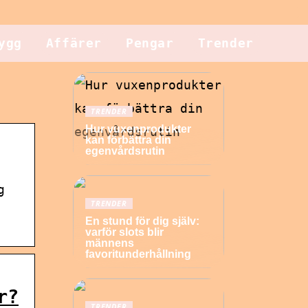
ygg
Affärer
Pengar
Trender
TRENDER
Hur vuxenprodukter
kan förbättra din
egenvårdsrutin
g
TRENDER
En stund för dig själv:
varför slots blir
männens
favoritunderhållning
r?
TRENDER