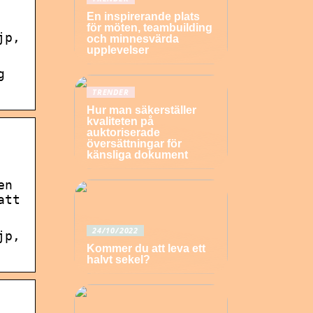
En inspirerande plats
för möten, teambuilding
jp,
och minnesvärda
upplevelser
g
TRENDER
Hur man säkerställer
kvaliteten på
auktoriserade
översättningar för
känsliga dokument
en
att
24/10/2022
jp,
Kommer du att leva ett
halvt sekel?