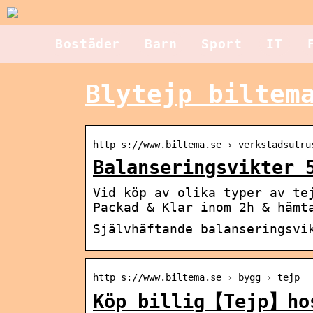
Bostäder
Barn
Sport
IT
Blytejp biltem
http s://www.biltema.se › verkstadsutru
Balanseringsvikter 
Vid köp av olika typer av te
Packad & Klar inom 2h & hämt
Självhäftande balanseringsvi
http s://www.biltema.se › bygg › tejp
Köp billig【Tejp】hos