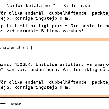
– Varför betala mer? – Biltema.se
för olika ändamål, dubbelhäftande, packte
tejp, korrigeringstejp m.m..
jp till ett billigt pris ➨ Din beställnin
as vid närmaste Biltema-varuhus!
orsmaterial › tejp
minst 450SEK. Enskilda artiklar, varumärk
e” kan vara undantagna. Var försiktig så 
för olika ändamål, dubbelhäftande, packte
tejp, korrigeringstejp m.m.
ettillbehör