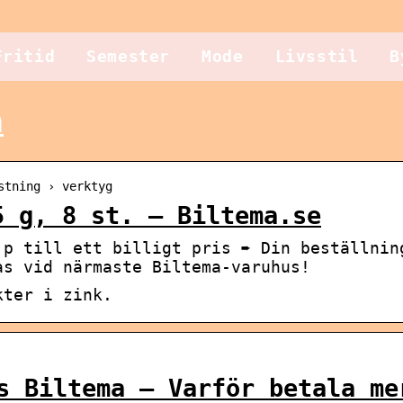
Fritid
Semester
Mode
Livsstil
B
a
stning › verktyg
5 g, 8 st. – Biltema.se
jp till ett billigt pris ➨ Din beställnin
as vid närmaste Biltema-varuhus!
kter i zink.
 Biltema – Varför betala me