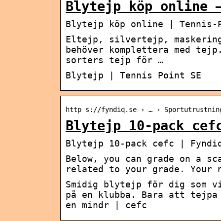
Blytejp köp online 
Blytejp köp online | Tennis-
Eltejp, silvertejp, maskerin
behöver komplettera med tejp
sorters tejp för …
Blytejp | Tennis Point SE
http s://fyndiq.se › … › Sportutrustnin
Blytejp 10-pack cef
Blytejp 10-pack cefc | Fyndi
Below, you can grade on a sc
related to your grade. Your 
Smidig blytejp för dig som v
på en klubba. Bara att tejpa
en mindr | cefc