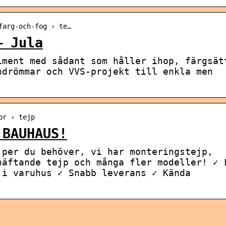
farg-och-fog › te…
– Jula
iment med sådant som håller ihop, färgsät
ndrömmar och VVS-projekt till enkla men
or › tejp
 BAUHAUS!
jper du behöver, vi har monteringstejp,
häftande tejp och många fler modeller! ✓ 
 i varuhus ✓ Snabb leverans ✓ Kända