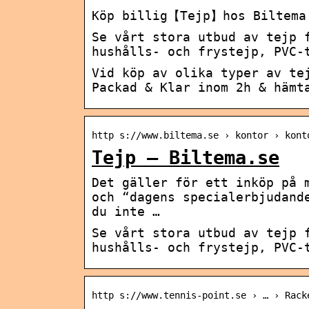
Köp billig【Tejp】hos Biltema 
Se vårt stora utbud av tejp 
hushålls- och frystejp, PVC-
Vid köp av olika typer av te
Packad & Klar inom 2h & hämt
http s://www.biltema.se › kontor › kont
Tejp – Biltema.se
Det gäller för ett inköp på 
och “dagens specialerbjudand
du inte …
Se vårt stora utbud av tejp 
hushålls- och frystejp, PVC-
http s://www.tennis-point.se › … › Rack