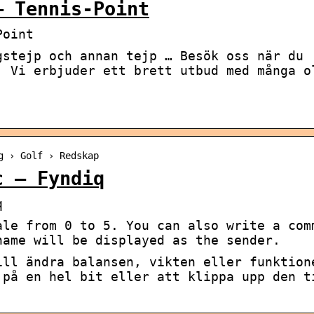
– Tennis-Point
Point
gstejp och annan tejp … Besök oss när du
. Vi erbjuder ett brett utbud med många o
g › Golf › Redskap
c – Fyndiq
q
ale from 0 to 5. You can also write a com
name will be displayed as the sender.
ill ändra balansen, vikten eller funktion
 på en hel bit eller att klippa upp den t