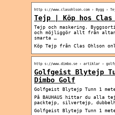
http s://www.clasohlson.com › Bygg › Te
Tejp | Köp hos Clas
Tejp och maskering. Byggsort
och möjliggör allt från alta
smarta …
Köp Tejp från Clas Ohlson on
http s://www.dimbo.se › artiklar › golf
Golfgeist Blytejp T
Dimbo Golf
Golfgeist Blytejp Tunn 1 met
På BAUHAUS hittar du alla te
packtejp, silvertejp, dubbel
Golfgeist Blytejp Tunn 1 met