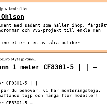
jp-&-kemikalier
 Ohlson
iment med sådant som håller ihop, färgsät
ndrömmar och VVS-projekt till enkla men
line eller i en av våra butiker
geist-blytejp-tunn…
unn 1 meter CF8301-5 | | –
er CF8301-5 | |
jper du behöver, vi har monteringstejp,
häftande tejp och många fler modeller!
er CF8301-5 –