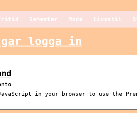
Fritid
Semester
Mode
Livsstil
B
ngar logga in
and
onto
JavaScript in your browser to use the Pre