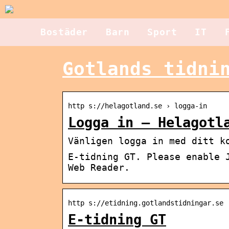
Bostäder
Barn
Sport
IT
Gotlands tidni
http s://helagotland.se › logga-in
Logga in – Helagotl
Vänligen logga in med ditt k
E-tidning GT. Please enable 
Web Reader.
http s://etidning.gotlandstidningar.se
E-tidning GT