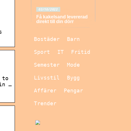
03/10/2022
Få kakelsand levererad
direkt till din dörr
s
Bostäder
Barn
Sport
IT
Fritid
Semester
Mode
Livsstil
Bygg
 to
in …
Affärer
Pengar
Trender