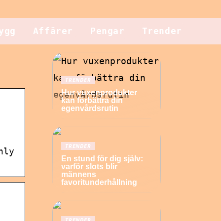
ygg
Affärer
Pengar
Trender
TRENDER
Hur vuxenprodukter
kan förbättra din
egenvårdsrutin
TRENDER
nly
En stund för dig själv:
varför slots blir
männens
favoritunderhållning
TRENDER