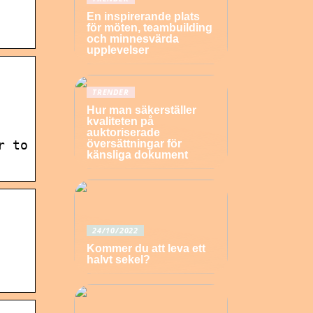
En inspirerande plats
för möten, teambuilding
och minnesvärda
upplevelser
TRENDER
Hur man säkerställer
kvaliteten på
auktoriserade
översättningar för
r to
känsliga dokument
24/10/2022
Kommer du att leva ett
halvt sekel?