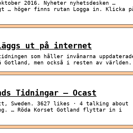
oktober 2016. Nyheter nyhetsdesken …
gt … höger finns rutan Logga in. Klicka p
läggs ut på internet
tidningen som håller invånarna uppdaterad
å Gotland, men också i resten av världen.
nds Tidningar – Ocast
tt, Sweden. 3627 likes · 4 talking about
ng. … Röda Korset Gotland flyttar in i