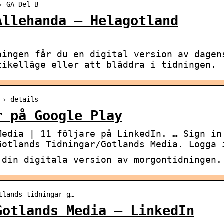
› GA-Del-B
Allehanda – Helagotland
ningen får du en digital version av dagen
tikelläge eller att bläddra i tidningen.
 › details
r på Google Play
Media | 11 följare på LinkedIn. … Sign in
Gotlands Tidningar/Gotlands Media. Logga 
 din digitala version av morgontidningen.
tlands-tidningar-g…
Gotlands Media – LinkedIn