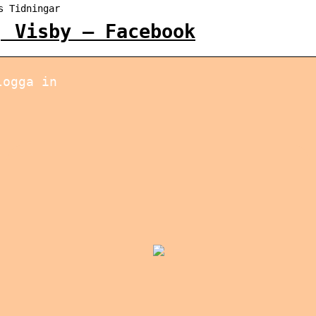
s Tidningar
| Visby – Facebook
logga in