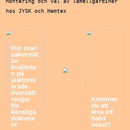
Montering och val av lamellgardiner
hos JYSK och Hemtex
Hur man
säkerstäl
ler
kvalitete
n på
auktoris
erade
översätt
ningar
Kommer
för
du att
känsliga
leva ett
dokume
halvt
nt
sekel?