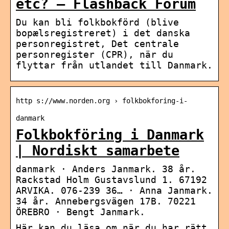
etc? – Flashback Forum
Du kan bli folkbokförd (blive
bopælsregistreret) i det danska
personregistret, Det centrale
personregister (CPR), när du
flyttar från utlandet till Danmark.
http s://www.norden.org › folkbokforing-i-
danmark
Folkbokföring i Danmark
| Nordiskt samarbete
danmark · Anders Janmark. 38 år.
Rackstad Holm Gustavslund 1. 67192
ARVIKA. 076-239 36… · Anna Janmark.
34 år. Annebergsvägen 17B. 70221
ÖREBRO · Bengt Janmark.
Här kan du läsa om när du har rätt