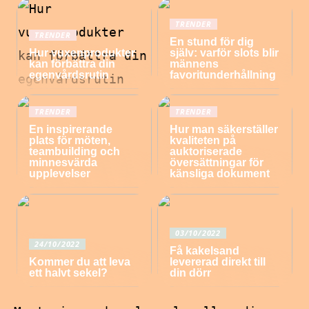
TRENDER
TRENDER
En stund för dig
Hur vuxenprodukter
själv: varför slots blir
kan förbättra din
männens
egenvårdsrutin
favoritunderhållning
TRENDER
TRENDER
En inspirerande
Hur man säkerställer
plats för möten,
kvaliteten på
teambuilding och
auktoriserade
minnesvärda
översättningar för
upplevelser
känsliga dokument
03/10/2022
24/10/2022
Få kakelsand
Kommer du att leva
levererad direkt till
ett halvt sekel?
din dörr