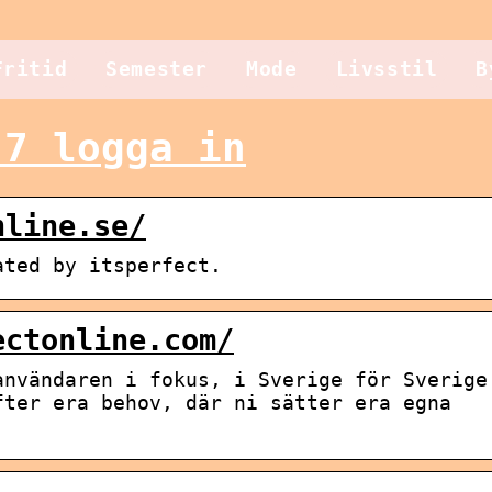
Fritid
Semester
Mode
Livsstil
B
 7 logga in
nline.se/
ated by itsperfect.
ectonline.com/
användaren i fokus, i Sverige för Sverige
fter era behov, där ni sätter era egna