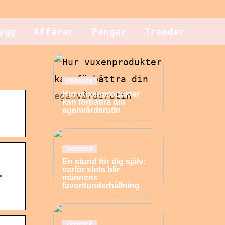
ygg
Affärer
Pengar
Trender
TRENDER
Hur vuxenprodukter
kan förbättra din
egenvårdsrutin
TRENDER
En stund för dig själv:
varför slots blir
.
männens
favoritunderhållning
TRENDER