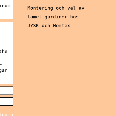
inom
Montering och val av
lamellgardiner hos
JYSK och Hemtex
the
r
gar
login