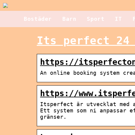
Bostäder
Barn
Sport
IT
Its perfect 24
https://itsperfecto
An online booking system cre
https://www.itsperf
Itsperfect är utvecklat med 
Ett system som ni anpassar e
gränser.