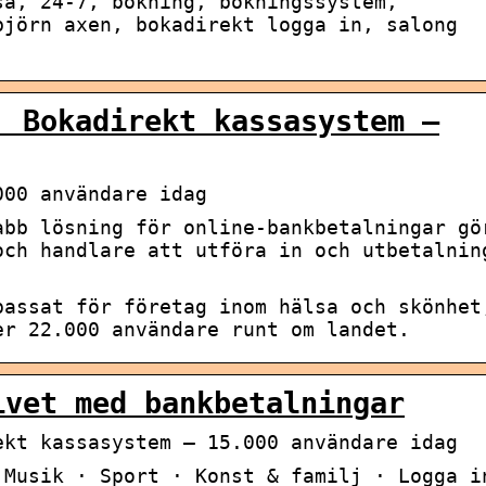
sa, 24-7, bokning, bokningssystem,
björn axen, bokadirekt logga in, salong
. Bokadirekt kassasystem –
000 användare idag
abb lösning för online-bankbetalningar gö
och handlare att utföra in och utbetalnin
passat för företag inom hälsa och skönhet
er 22.000 användare runt om landet.
ivet med bankbetalningar
ekt kassasystem – 15.000 användare idag
 Musik · Sport · Konst & familj · Logga i