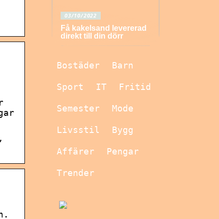
03/10/2022
Få kakelsand levererad
direkt till din dörr
Bostäder
Barn
Sport
IT
Fritid
r
Semester
Mode
gar
Livsstil
Bygg
,
Affärer
Pengar
Trender
n.