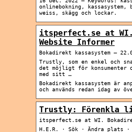
16 dec. 2022 — Keywords: kas
onlinebokning, kassasystem, 
weiss, skägg och lockar.
itsperfect.se at WI
Website Informer
Bokadirekt kassasystem – 22.
Trustly, som en enkel och sn
det möjligt för konsumenter 
med sitt …
Bokadirekt kassasystem är an
och används redan idag av öv
Trustly: Förenkla l
itsperfect.se at WI. Bokadir
H.E.R. · Sök · Ändra plats ·