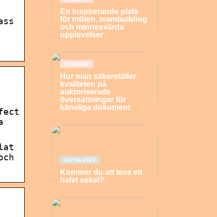
En inspirerande plats
för möten, teambuilding
ass
och minnesvärda
upplevelser
TRENDER
Hur man säkerställer
kvaliteten på
auktoriserade
översättningar för
känsliga dokument
fect
a
lat
och
24/10/2022
Kommer du att leva ett
halvt sekel?