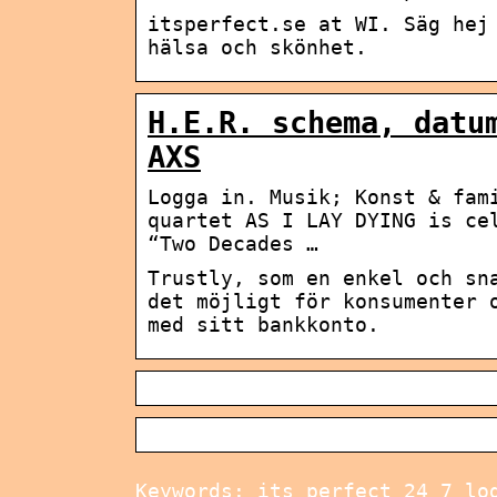
itsperfect.se at WI. Säg hej
hälsa och skönhet.
H.E.R. schema, datu
AXS
Logga in. Musik; Konst & fam
quartet AS I LAY DYING is ce
“Two Decades …
Trustly, som en enkel och sn
det möjligt för konsumenter 
med sitt bankkonto.
Keywords: its perfect 24 7 lo