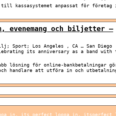
 till kassasystemet anpassat för företag 
m, evenemang och biljetter –
ilj; Sport; Los Angeles , CA … San Diego
lebrating its anniversary as a band with 
abb lösning för online-bankbetalningar gö
och handlare att utföra in och utbetalnin
gga in, its perfect logga in, itsperfect 