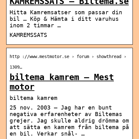
KAMREMSSATS – Biltema.se
Hitta Kamremsatser som passar din
bil … Köp & Hämta i ditt varuhus
inom 2 timmar …
KAMREMSSATS
http ://www.mestmotor.se › forum › showthread ›
1309…
biltema kamrem – Mest
motor
biltema kamrem
25 nov. 2003 — Jag har en bunt
negativa erfarenheter av Biltemas
grejer. Jag skulle aldrig drömma om
att sätta en kamrem från biltema på
en bil. Verkar snål- …