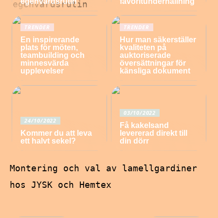
egenvårdsrutin
favoritunderhållning
TRENDER
TRENDER
En inspirerande
Hur man säkerställer
plats för möten,
kvaliteten på
teambuilding och
auktoriserade
minnesvärda
översättningar för
upplevelser
känsliga dokument
03/10/2022
24/10/2022
Få kakelsand
Kommer du att leva
levererad direkt till
ett halvt sekel?
din dörr
Montering och val av lamellgardiner
hos JYSK och Hemtex