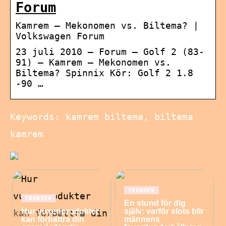
Forum
Kamrem – Mekonomen vs. Biltema? |
Volkswagen Forum
23 juli 2010 — Forum – Golf 2 (83-
91) – Kamrem – Mekonomen vs.
Biltema? Spinnix Kör: Golf 2 1.8
-90 …
Keywords: kamrem biltema, biltema
kamrem
TRENDER
TRENDER
En stund för dig
Hur vuxenprodukter
själv: varför slots blir
kan förbättra din
männens