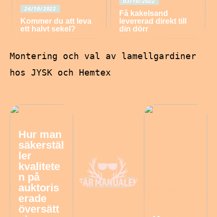
03/10/2022
24/10/2022
Få kakelsand
Kommer du att leva
levererad direkt till
ett halvt sekel?
din dörr
Montering och val av lamellgardiner
hos JYSK och Hemtex
Hur man
säkerstäl
ler
kvalitete
n på
auktoris
erade
översätt