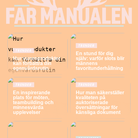
TRENDER
TRENDER
En stund för dig
Hur vuxenprodukter
själv: varför slots blir
kan förbättra din
männens
egenvårdsrutin
favoritunderhållning
TRENDER
TRENDER
En inspirerande
Hur man säkerställer
plats för möten,
kvaliteten på
teambuilding och
auktoriserade
minnesvärda
översättningar för
upplevelser
känsliga dokument