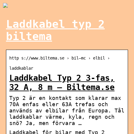
Laddkabel typ 2
biltema
http s://www.biltema.se › bil—mc › elbil ›
laddkablar
Laddkabel Typ 2 3-fas,
32 A, 8 m – Biltema.se
Typ 2 är en kontakt som klarar max
70A enfas eller 63A trefas och
används av elbilar från Europa. Tål
laddkablar värme, kyla, regn och
snö? Ja, men förvara …
Laddkabel för bilar med Typ 2