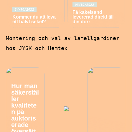
03/10/2022
24/10/2022
Få kakelsand
Kommer du att leva
levererad direkt till
ett halvt sekel?
din dörr
Montering och val av lamellgardiner
hos JYSK och Hemtex
Hur man
säkerstäl
ler
kvalitete
n på
auktoris
erade
översätt