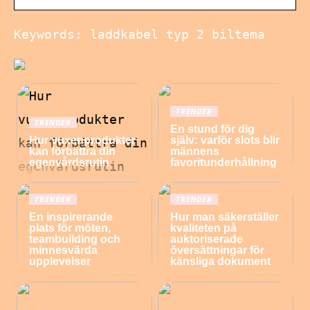
Keywords: laddkabel typ 2 biltema
TRENDER
TRENDER
En stund för dig
Hur vuxenprodukter
själv: varför slots blir
kan förbättra din
männens
egenvårdsrutin
favoritunderhållning
TRENDER
TRENDER
En inspirerande
Hur man säkerställer
plats för möten,
kvaliteten på
teambuilding och
auktoriserade
minnesvärda
översättningar för
upplevelser
känsliga dokument