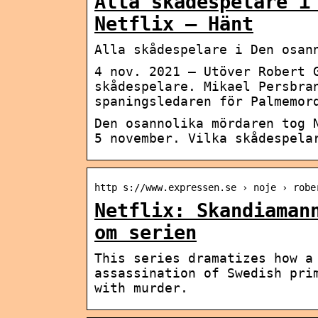
Alla skådespelare i
Netflix – Hänt
Alla skådespelare i Den osan
4 nov. 2021 — Utöver Robert 
skådespelare. Mikael Persbra
spaningsledaren för Palmemor
Den osannolika mördaren tog 
5 november. Vilka skådespela
http s://www.expressen.se › noje › robe
Netflix: Skandiaman
om serien
This series dramatizes how a
assassination of Swedish pri
with murder.