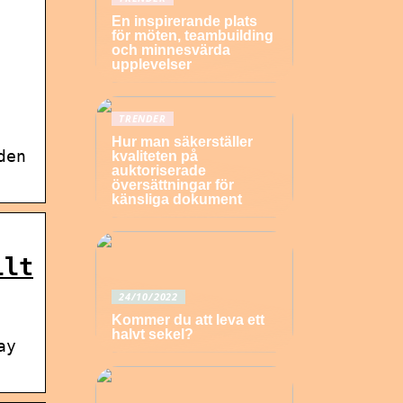
En inspirerande plats
för möten, teambuilding
och minnesvärda
upplevelser
TRENDER
Hur man säkerställer
den
kvaliteten på
auktoriserade
översättningar för
känsliga dokument
llt
24/10/2022
Kommer du att leva ett
halvt sekel?
ay