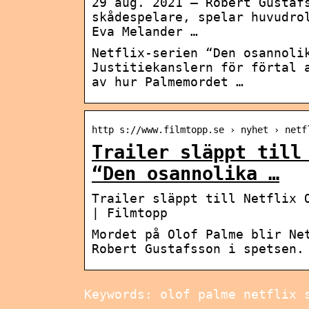
29 aug. 2021 — Robert Gustaf
skådespelare, spelar huvudro
Eva Melander …
Netflix-serien “Den osannoli
Justitiekanslern för förtal 
av hur Palmemordet …
http s://www.filmtopp.se › nyhet › netf
Trailer släppt till
“Den osannolika …
Trailer släppt till Netflix 
| Filmtopp
Mordet på Olof Palme blir Ne
Robert Gustafsson i spetsen.
Keywords: olof palme netflix 