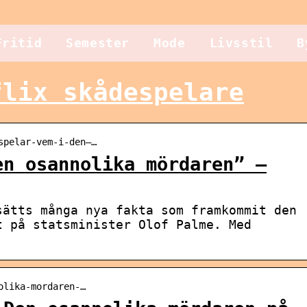
Fritid
Semester
Mode
Livsstil
B
flix skådespelare
spelar-vem-i-den–…
en osannolika mördaren” –
sätts många nya fakta som framkommit den
t på statsminister Olof Palme. Med
olika-mordaren-…