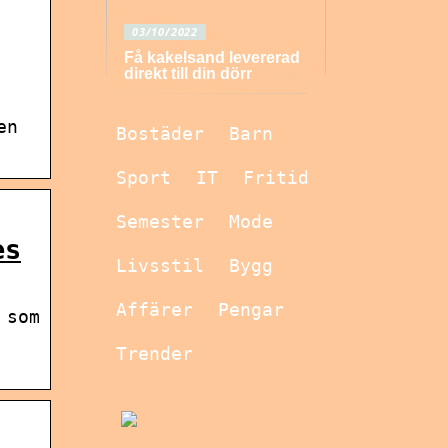
03/10/2022
Få kakelsand levererad
direkt till din dörr
en
Bostäder
Barn
Sport
IT
Fritid
Semester
Mode
es
Livsstil
Bygg
Affärer
Pengar
 som
Trender