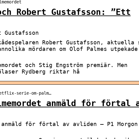
lmemordet
och Robert Gustafsson: ”Ett
t Gustafsson
kådespelaren Robert Gustafsson, aktuella 
annolika mördaren om Olof Palmes utpekade
emordet och Stig Engström premiär. Men
Glaser Rydberg riktar hå
etflix-serie-om-palm…
lmemordet anmäld för förtal 
 anmäld för förtal av avliden – P1 Morgon