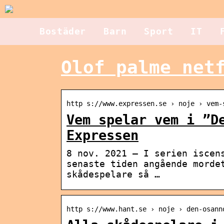
Bostäder
Barn
Sport
IT
Olof palme net
http s://www.expressen.se › noje › vem-
Vem spelar vem i ”D
Expressen
8 nov. 2021 — I serien iscen
senaste tiden angående morde
skådespelare så …
http s://www.hant.se › noje › den-osann