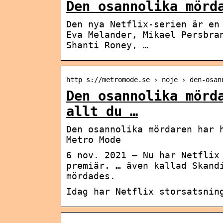
Den osannolika mörd
Den nya Netflix-serien är en
Eva Melander, Mikael Persbra
Shanti Roney, …
http s://metromode.se › noje › den-osan
Den osannolika mörd
allt du …
Den osannolika mördaren har 
Metro Mode
6 nov. 2021 — Nu har Netflix
premiär. … även kallad Skand
mördades.
Idag har Netflix storsatsnin