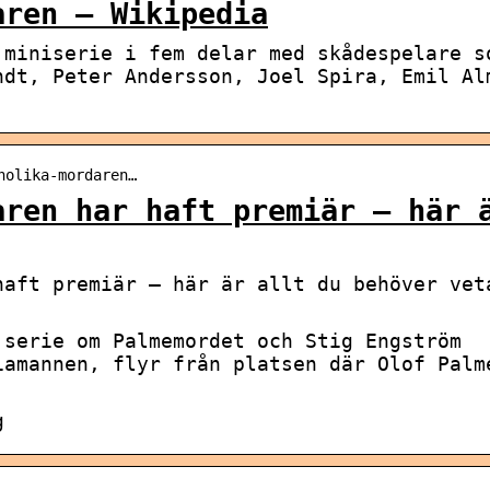
aren – Wikipedia
 miniserie i fem delar med skådespelare s
ndt, Peter Andersson, Joel Spira, Emil Al
nolika-mordaren…
aren har haft premiär – här 
haft premiär – här är allt du behöver vet
 serie om Palmemordet och Stig Engström
iamannen, flyr från platsen där Olof Palm
g