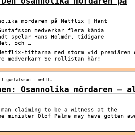
 Den osannolika mördaren på
nolika mördaren på Netflix | Hänt
Gustafsson medverkar flera kända
ndt spelar Hans Holmér, tidigare
det, och …
Netflix-tittarna med storm vid premiären 
re medverkar? Se rollistan här!
rt-gustafsson-i-netfl…
nen: Osannolika mördaren – a
 man claiming to be a witness at the
me minister Olof Palme may have gotten aw