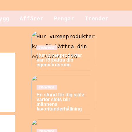
ygg
Affärer
Pengar
Trender
TRENDER
Hur vuxenprodukter
kan förbättra din
egenvårdsrutin
TRENDER
En stund för dig själv:
varför slots blir
männens
favoritunderhållning
TRENDER