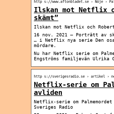
http s://www.aftonbladet.se › Nöje › Pa
Ilskan mot Netflix 
skämt”
Ilskan mot Netflix och Rober
16 nov. 2021 — Porträtt av s
… i Netflix nya serie Den os
mördare.
Nu har Netflix serie om Palm
Engströms familjevän Ulrika 
http s://sverigesradio.se › artikel › n
Netflix-serie om Pa
avliden
Netflix-serie om Palmemordet
Sveriges Radio