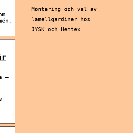
Montering och val av
om
lamellgardiner hos
mén,
JYSK och Hemtex
är
a –
e