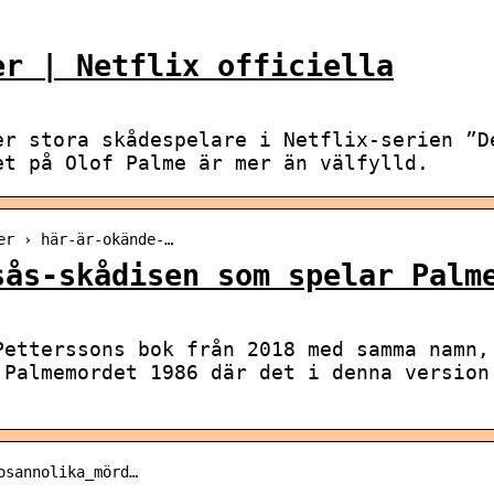
er | Netflix officiella
er stora skådespelare i Netflix-serien ”D
et på Olof Palme är mer än välfylld.
er › här-är-okände-…
sås-skådisen som spelar Palm
Petterssons bok från 2018 med samma namn,
 Palmemordet 1986 där det i denna version
osannolika_mörd…