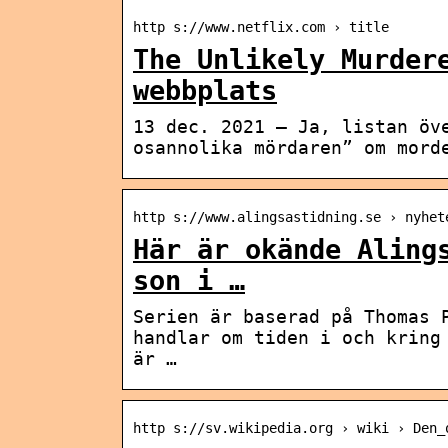
http s://www.netflix.com › title
The Unlikely Murder
webbplats
13 dec. 2021 — Ja, listan öv
osannolika mördaren” om mord
http s://www.alingsastidning.se › nyhet
Här är okände Aling
son i …
Serien är baserad på Thomas 
handlar om tiden i och kring
är …
http s://sv.wikipedia.org › wiki › Den_