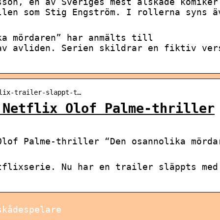
sson, en av Sveriges mest älskade komiker
llen som Stig Engström. I rollerna syns ä
ka mördaren” har anmälts till
av avliden. Serien skildrar en fiktiv ver
lix-trailer-slappt-t…
 Netflix Olof Palme-thriller
Olof Palme-thriller “Den osannolika mörda
tflixserie. Nu har en trailer släppts med
skådespelare