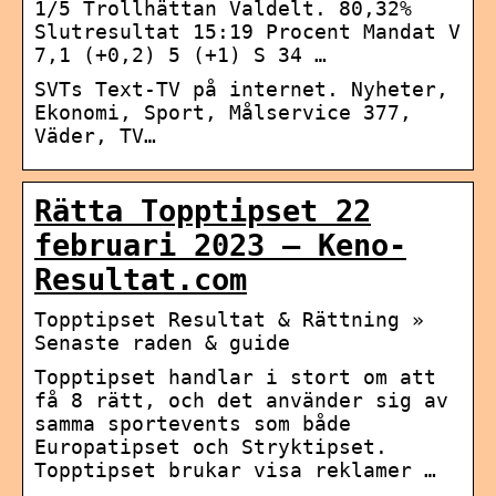
1/5 Trollhättan Valdelt. 80,32%
Slutresultat 15:19 Procent Mandat V
7,1 (+0,2) 5 (+1) S 34 …
SVTs Text-TV på internet. Nyheter,
Ekonomi, Sport, Målservice 377,
Väder, TV…
Rätta Topptipset 22
februari 2023 – Keno-
Resultat.com
Topptipset Resultat & Rättning »
Senaste raden & guide
Topptipset handlar i stort om att
få 8 rätt, och det använder sig av
samma sportevents som både
Europatipset och Stryktipset.
Topptipset brukar visa reklamer …