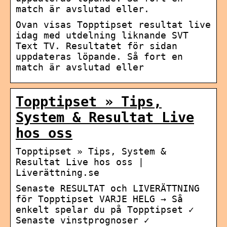
match är avslutad eller.
Ovan visas Topptipset resultat live
idag med utdelning liknande SVT
Text TV. Resultatet för sidan
uppdateras löpande. Så fort en
match är avslutad eller
Topptipset » Tips,
System & Resultat Live
hos oss
Topptipset » Tips, System &
Resultat Live hos oss |
Liverättning.se
Senaste RESULTAT och LIVERÄTTNING
för Topptipset VARJE HELG → Så
enkelt spelar du på Topptipset ✓
Senaste vinstprognoser ✓