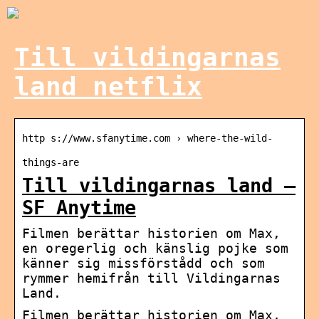
Till vildingarnas
land netflix
http s://www.sfanytime.com › where-the-wild-
things-are
Till vildingarnas land –
SF Anytime
Filmen berättar historien om Max,
en oregerlig och känslig pojke som
känner sig missförstådd och som
rymmer hemifrån till Vildingarnas
Land.
Filmen berättar historien om Max,