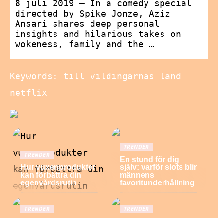
8 juli 2019 — In a comedy special
directed by Spike Jonze, Aziz
Ansari shares deep personal
insights and hilarious takes on
wokeness, family and the …
Keywords: till vildingarnas land
netflix
TRENDER
TRENDER
En stund för dig
Hur vuxenprodukter
själv: varför slots blir
kan förbättra din
männens
egenvårdsrutin
favoritunderhållning
TRENDER
TRENDER