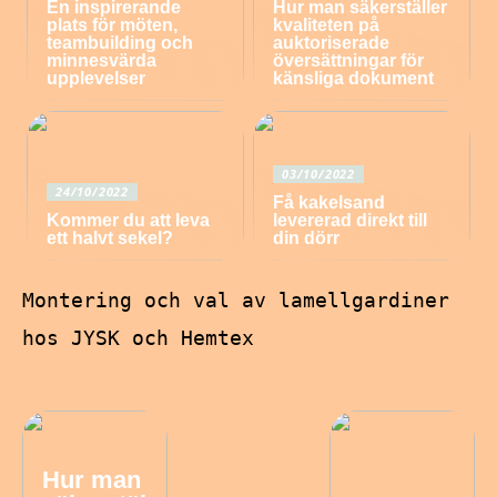
En inspirerande
Hur man säkerställer
plats för möten,
kvaliteten på
teambuilding och
auktoriserade
minnesvärda
översättningar för
upplevelser
känsliga dokument
03/10/2022
24/10/2022
Få kakelsand
Kommer du att leva
levererad direkt till
ett halvt sekel?
din dörr
Montering och val av lamellgardiner
hos JYSK och Hemtex
Hur man